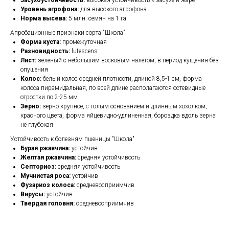
Засухоустойчивость:
высокая устойчивость к засухе и жаре
Уровень агрофона:
для высокого агрофона
Норма высева:
5 млн. семян на 1 га
Апробационные признаки сорта "Школа"
Форма куста:
промежуточная
Разновидность:
lutescens
Лист:
зеленый с небольшим восковым налетом, в период кущения без
опушения
Колос:
белый колос средней плотности, длиной 8,5-1 см, форма
колоса пирамидальная, по всей длине располагаются остевидные
отростки по 2-25 мм
Зерно:
зерно крупное, с голым основанием и длинным хохолком,
красного цвета, форма яйцевидно-удлиненная, бороздка вдоль зерна
не глубокая
Устойчивость к болезням пшеницы "Школа"
Бурая ржавчина:
устойчив
Желтая ржавчина:
средняя устойчивость
Септориоз:
средняя устойчивость
Мучнистая роса:
устойчив
Фузариоз колоса:
средневосприимчив
Вирусы:
устойчив
Твердая головня:
средневосприимчив