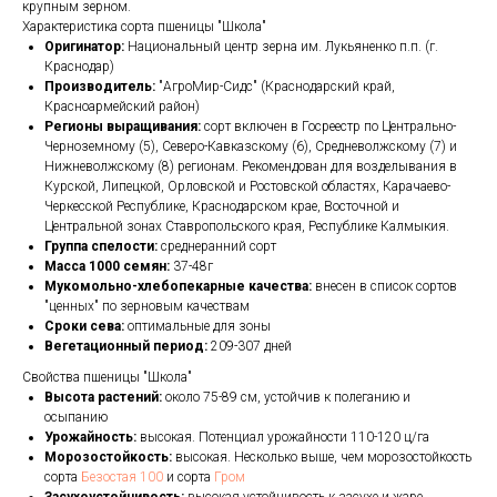
крупным зерном.
Характеристика сорта пшеницы "Школа"
Оригинатор:
Национальный центр зерна им. Лукьяненко п.п. (г.
Краснодар)
Производитель:
"АгроМир-Сидс" (Краснодарский край,
Красноармейский район)
Регионы выращивания:
сорт включен в Госреестр по Центрально-
Черноземному (5), Северо-Кавказскому (6), Средневолжскому (7) и
Нижневолжскому (8) регионам. Рекомендован для возделывания в
Курской, Липецкой, Орловской и Ростовской областях, Карачаево-
Черкесской Республике, Краснодарском крае, Восточной и
Центральной зонах Ставропольского края, Республике Калмыкия.
Группа спелости:
среднеранний сорт
Масса 1000 семян:
37-48г
Мукомольно-хлебопекарные качества:
внесен в список сортов
"ценных" по зерновым качествам
Сроки сева:
оптимальные для зоны
Вегетационный период:
209-307 дней
Свойства пшеницы "Школа"
Высота растений:
около 75-89 см, устойчив к полеганию и
осыпанию
Урожайность:
высокая. Потенциал урожайности 110-120 ц/га
Морозостойкость:
высокая. Несколько выше, чем морозостойкость
сорта
Безостая 100
и сорта
Гром