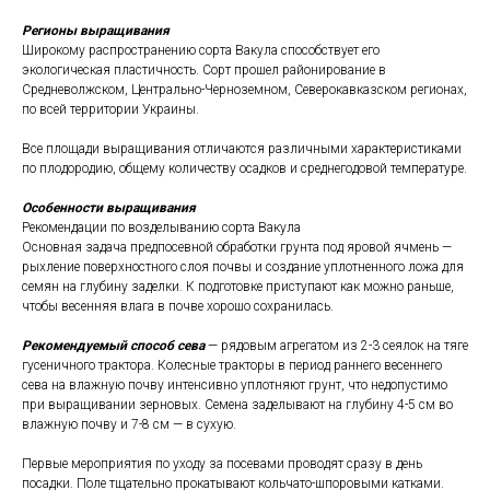
Регионы выращивания
Широкому распространению сорта Вакула способствует его
экологическая пластичность. Сорт прошел районирование в
Средневолжском, Центрально-Черноземном, Северокавказском регионах,
по всей территории Украины.
Все площади выращивания отличаются различными характеристиками
по плодородию, общему количеству осадков и среднегодовой температуре.
Особенности выращивания
Рекомендации по возделыванию сорта Вакула
Основная задача предпосевной обработки грунта под яровой ячмень —
рыхление поверхностного слоя почвы и создание уплотненного ложа для
семян на глубину заделки. К подготовке приступают как можно раньше,
чтобы весенняя влага в почве хорошо сохранилась.
Рекомендуемый способ сева
— рядовым агрегатом из 2-3 сеялок на тяге
гусеничного трактора. Колесные тракторы в период раннего весеннего
сева на влажную почву интенсивно уплотняют грунт, что недопустимо
при выращивании зерновых. Семена заделывают на глубину 4-5 см во
влажную почву и 7-8 см — в сухую.
Первые мероприятия по уходу за посевами проводят сразу в день
посадки. Поле тщательно прокатывают кольчато-шпоровыми катками.