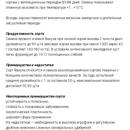
сортам с вегетационным периодом 85-88 дней. Семена показывают
отменную всхожесть при температуре +1…+15°С.
Всходы хорошо переносят внезапные весенние заморозки и длительные
засушливые периоды.
Продуктивность сорта
Семена ярового ячменя Вакула при низкой норме высева 2 млн/га дают
урожайность до 90 ц/га (весовая норма высева при массе 1000 зерен 40
г составляет 160-180 кг/га). В условиях интенсивного земледелия куст
легко формирует до 10-12 полноценных стеблей.
Преимущества и недостатки
Сорт Вакула относится к самым высокоурожайным сортам Украины с
большим количеством положительных качеств. За годы испытаний
средняя урожайность с 1 га составила 50 ц, максимальные показатели
достигают 92-95 ц/га.
Неоспоримые преимущества сорта:
устойчивость к полеганию;
стойкость к головневым заболеваниям;
экологическая пластичность;
широкая сфера применения.
Из недостатков — необходимость в высоком агрофоне и регулярном
дробном внесении сложных минеральных удобрений.