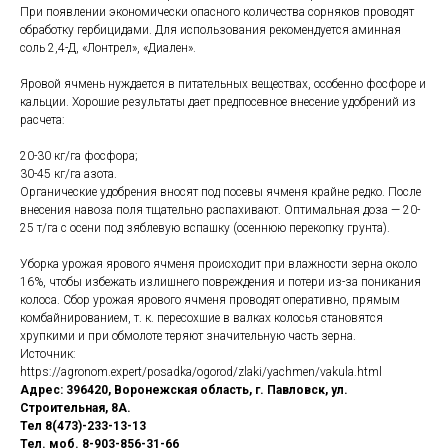
При появлении экономически опасного количества сорняков проводят
обработку гербицидами. Для использования рекомендуется аминная
соль 2,4-Д, «Лонтрел», «Диален».
Яровой ячмень нуждается в питательных веществах, особенно фосфоре и
кальции. Хорошие результаты дает предпосевное внесение удобрений из
расчета:
20-30 кг/га фосфора;
30-45 кг/га азота.
Органические удобрения вносят под посевы ячменя крайне редко. После
внесения навоза поля тщательно распахивают. Оптимальная доза — 20-
25 т/га с осени под зяблевую вспашку (осеннюю перекопку грунта).
Уборка урожая ярового ячменя происходит при влажности зерна около
16%, чтобы избежать излишнего повреждения и потери из-за поникания
колоса. Сбор урожая ярового ячменя проводят оперативно, прямым
комбайнированием, т. к. пересохшие в валках колосья становятся
хрупкими и при обмолоте теряют значительную часть зерна.
Источник:
https://agronom.expert/posadka/ogorod/zlaki/yachmen/vakula.html
Адрес: 396420, Воронежская область, г. Павловск, ул.
Строительная, 8А.
Тел 8(473)-233-13-13
Тел. моб. 8-903-856-31-66