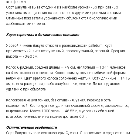
агрофирмы.
Сорт Вакула называют одним из наиболее урожайных при равных
условиях выращивания по сравнению с другими яровыми сортами.
Отменные показатели урожайности объясняются биологическими
особенностями ячменя.
Характеристика и ботаническое описание
Яровой ячмень Вакула относят к разновидности pallidum. Куст
прямостоячий, лист неопушенный, промежуточный, зеленый. Средняя
высота — 70-80 см.
Колос 6-рядный, средней длины — 7-9 см, неплотный — 10-11 члеников
на 4 см колосового стержня. Колос прямоугольно-ромбической формы,
неломкий. Цвет зрелого колоса соломенно-желтый. Ости длинные — 14-18
см, слегка расходятся, слабо зазубренные, желтые. Легко поддаются
удалению при обмолоте.
Колосковая чешуя тонкая, без опушения, узкая, переход в ость
постепенный. Зерно крупное, удлиненно-овальной формы, светло-желтое,
выровненное. Масса 1000 зерен — 46-52 г, в условиях обильной
влагообеспеченности и на поливе достигает 60 г.
Отличительные особенности
Сорт Вакула вывели селекционеры Одессы. Он относится к среднеспелым